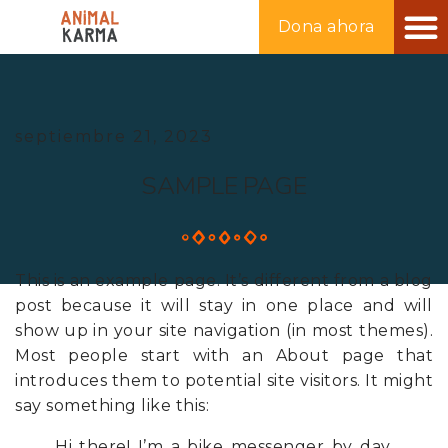
ANIMA
ANIMA
RECURS
TIEN
Dona ahora
septiembre 21, 2023
SAMPLE PAGE
This is an example page. It’s different from a blog
post because it will stay in one place and will
show up in your site navigation (in most themes).
Most people start with an About page that
introduces them to potential site visitors. It might
say something like this:
Hi there! I’m a bike messenger by day,